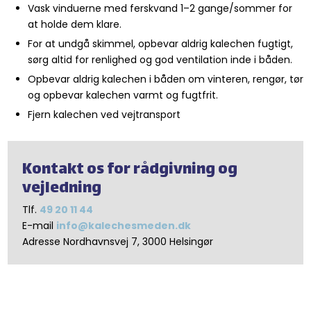
Vask vinduerne med ferskvand 1–2 gange/sommer for
at holde dem klare.​​
For at undgå skimmel, opbevar aldrig kalechen fugtigt,
sørg altid for renlighed og god ventilation inde i båden.
​Opbevar aldrig kalechen i båden om vinteren, rengør, tør
og opbevar kalechen varmt og fugtfrit.​
Fjern kalechen ved vejtransport​
​Kontakt os for rådgivning og
vejledning
Tlf.
49 20 11 44
E-mail
info@kalechesmeden.dk
Adresse Nordhavnsvej 7, 3000 Helsingør​