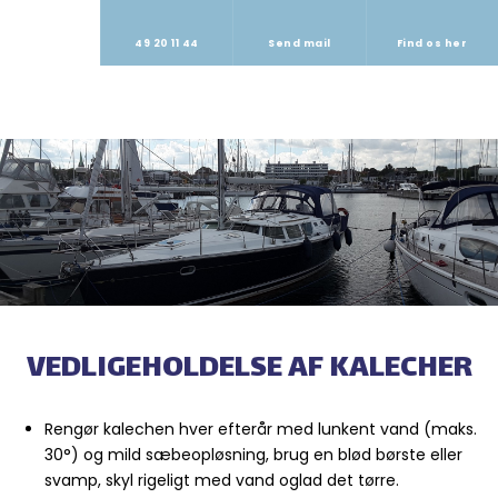
49 20 11 44
Send mail
Find os her
VEDLIGEHOLDELSE AF KALECHER
Rengør kalechen hver efterår med lunkent vand (maks.
30°) og mild sæbeopløsning, brug en blød børste eller
svamp, skyl rigeligt med vand oglad det tørre.​