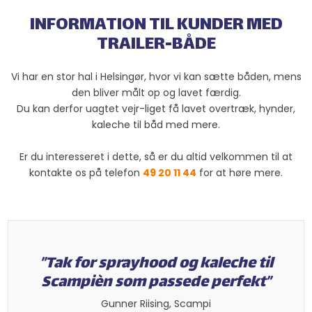
INFORMATI​
ON TIL KUNDER MED
TRAILER-BÅDE​
Vi har en stor hal i Helsingør, hvor vi kan sætte båden, mens
den bliver målt op og lavet færdig.
Du kan derfor uagtet vejr-liget få lavet overtræk, hynder,
kaleche til båd med mere.
Er du interesseret i dette, så er du altid velkommen til at
kontakte os på telefon
49 20 11 44
for at høre mere.​
”Tak for sprayhood og kaleche til
Scampièn som passede perfekt”​
​Gunner Riising, Scampi​