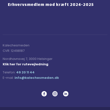
Erhvervsmedlem mod ​kræft 2024-2025
Kalechesmeden​
CVR:​ 12498187
Nordhavnsvej 7, 3000 Helsingør
Klik her for rutevejledning
Telefon:
49 20 11 44
E-mail:
​info@kalechesmeden.dk​