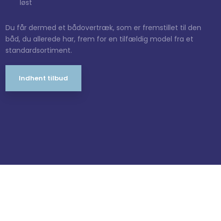
løst
Du får dermed et bådovertræk, som er fremstillet til den
båd, du allerede har, frem for en tilfældig model fra et
standardsortiment.​
Indhent tilbud