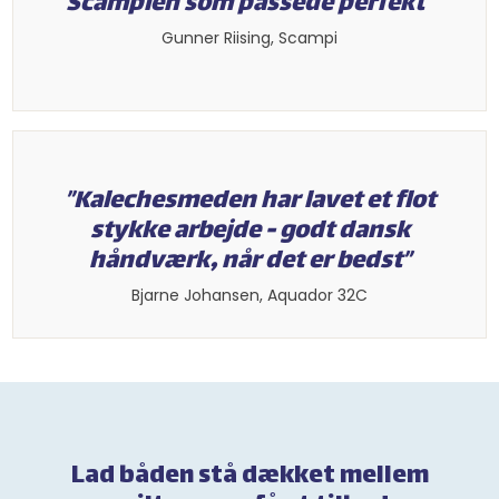
Scampièn som passede perfekt”​
​Gunner Riising, Scampi​
”Kalechesmeden har lavet et flot
stykke arbejde - godt dansk
håndværk, når det er bedst”​
​Bjarne Johansen, Aquador 32C​
Lad båden stå dækket mellem