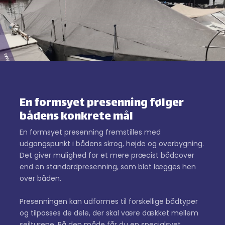
En formsyet presenning følger
bådens konkrete mål
En formsyet presenning fremstilles med
udgangspunkt i bådens skrog, højde og overbygning.
Det giver mulighed for et mere præcist bådcover
end en standardpresenning, som blot lægges hen
over båden.
Presenningen kan udformes til forskellige bådtyper
og tilpasses de dele, der skal være dækket mellem
sejlturene. På den måde får du en specialsyet