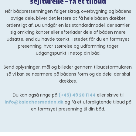
sejlturene - få et tilbud
Når bådpressenningen følger skrog, overbygning og bådens
øvrige dele, bliver det lettere at få hele båden dækket
ordentligt af. Du undgår en løs standardmodel, der samler
sig omkring kanter eller efterlader dele af båden mere
udsatte, end du havde tænkt. I stedet får du en formsyet
presenning, hvor størrelse og udformning tager
udgangspunkt i netop din båd.
Send oplysninger, mål og billeder gennem tilbudsformularen,
så vi kan se nærmere på bådens form og de dele, der skal
dækkes.
Du kan også ringe på
(+45) 49 20 11 44
eller skrive til
info@kalechesmeden.dk
og få et uforpligtende tilbud på
en formsyet presenning til din båd.