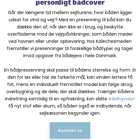
personligt bådcover
Går der længere tid mellem sejlturene, hvor båden ligger
udsat for vind og vejr? Med en presenning til båd kan du
dække den af, når den ikke er i brug, og beskytte
overfladerne mod de vejrpåvirkninger, som båden møder
ved havnen eller under opbevaring. Hos Kalechesmeden
fremstiller vi presenninger til forskellige bådtyper og tager
imod opgaver fra bådejere i hele Danmark.
En bådpressenning skal passe til bådens størrelse og form. Er
den for løs eller har de forkerte mål, kan vinden lettere få
fat, mens en individuelt fremstillet model kan følge skrog,
overbygning og de dele, der skal dækkes. Trænger bådens
indretning samtidig til en opfriskning, kan slidte
bådhynder
få nyt stof eller skum, så båden også er indbydende, når
sejlsæsonen begynder igen.
Kontakt os