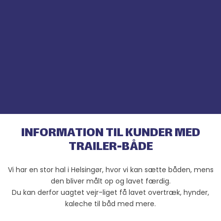
INFORMATI​
ON TIL KUNDER MED
TRAILER-BÅDE​
Vi har en stor hal i Helsingør, hvor vi kan sætte båden, mens
den bliver målt op og lavet færdig.
Du kan derfor uagtet vejr-liget få lavet overtræk, hynder,
kaleche til båd med mere.