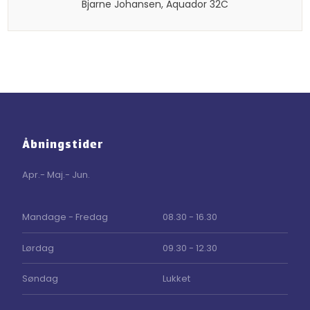
​Bjarne Johansen, Aquador 32C​
Åbningstider
Apr.- Maj.- Jun.
​Mandage - Fredag
08.30 - 16.30
Lørdag
09.30 - 12.30
Søndag
Lukket