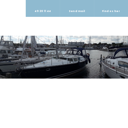
49 20 11 44
Send mail
Find os her