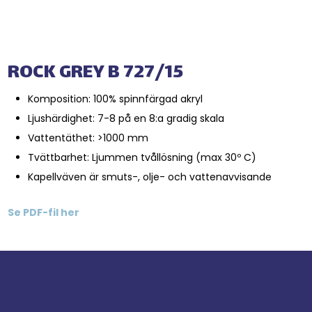
ROCK GREY B 727/15
Komposition: 100% spinnfärgad akryl
Ljushärdighet: 7-8 på en 8:a gradig skala
Vattentäthet: >1000 mm
Tvättbarhet: Ljummen tvållösning (max 30º C)
Kapellväven är smuts-, olje- och vattenavvisande
Se PDF-fil her​