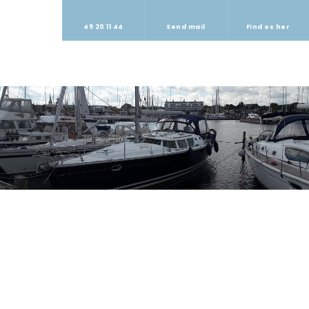
49 20 11 44
Send mail
Find os her