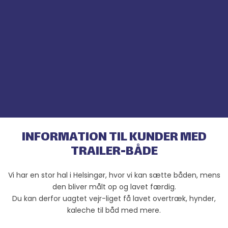
INFORMATI​
ON TIL KUNDER MED
TRAILER-BÅDE​
Vi har en stor hal i Helsingør, hvor vi kan sætte båden, mens
den bliver målt op og lavet færdig.
Du kan derfor uagtet vejr-liget få lavet overtræk, hynder,
kaleche til båd med mere.