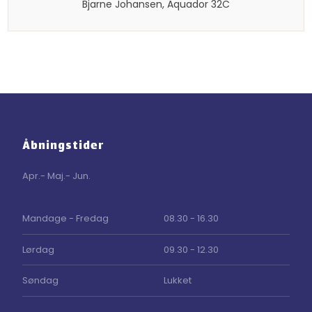
​Bjarne Johansen, Aquador 32C​
Åbningstider
Apr.- Maj.- Jun.
​Mandage - Fredag
08.30 - 16.30
Lørdag
09.30 - 12.30
Søndag
Lukket