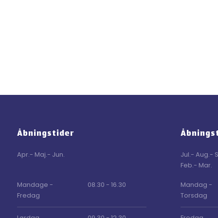
Åbningstider
Åbnings
Apr.- Maj.- Jun.
Jul.- Aug.- 
Feb.- Mar.
​Mandage -
08.30 - 16.30
Mandag -
Fredag
Torsdag
Lørdag
09.30 - 12.30
Fredag