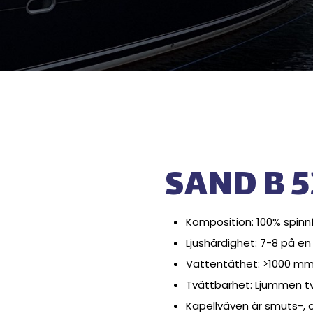
SAND B 
Komposition: 100% spinn
Ljushärdighet: 7-8 på en 
Vattentäthet: >1000 m
Tvättbarhet: Ljummen tv
Kapellväven är smuts-, 