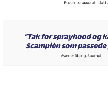
Er du interesseret i det
”Tak for sprayhood og ka
Scampièn som passede p
​Gunner Riising, Scampi​