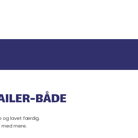
AILER-BÅDE​
p og lavet færdig.
åd med mere.