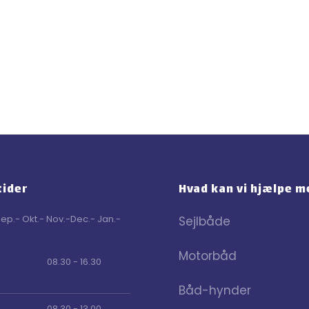
tider
Hvad kan vi hjælpe m
Sep.- Okt.- Nov.-Dec.- Jan.-
Sejlbåde
Motorbåd
08.30 - 16.30
Båd-hynder
08.30 - 13.00