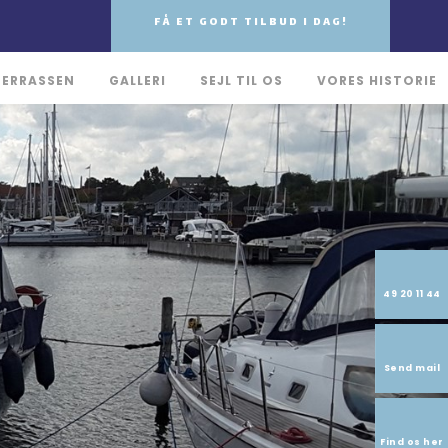
FÅ ET GODT TILBUD I DAG!
TERRASSEN
GALLERI
SEJL TIL OS
VORES HISTORIE
49 20 11 44
Send mail
Find os her