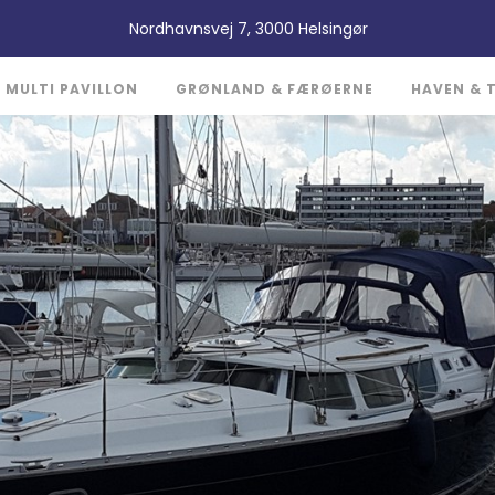
Nordhavnsvej 7, ​3000 Helsingør
MULTI PAVILLON
GRØNLAND & FÆRØERNE
HAVEN & 