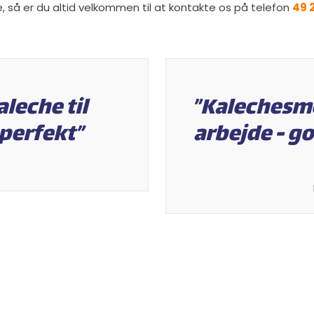
te, så er du altid velkommen til at kontakte os på telefon
49 2
leche til
”Kalechesme
erfekt”​
arbejde - g