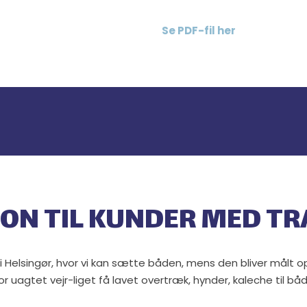
Se PDF-fil her​
ON TIL KUNDER MED TR
l i Helsingør, hvor vi kan sætte båden, mens den bliver målt o
or uagtet vejr-liget få lavet overtræk, hynder, kaleche til b