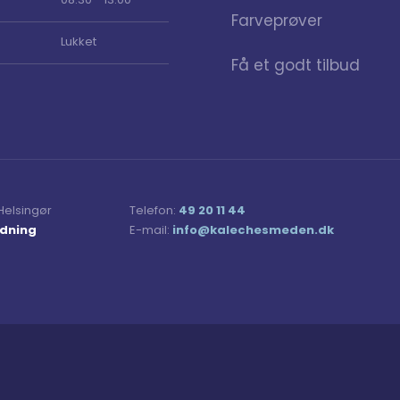
Farveprøver
Lukket
Få et godt tilbud
Helsingør
Telefon:
49 20 11 44
edning
E-mail:
​info@kalechesmeden.dk​