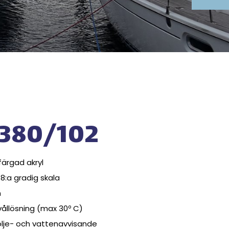
5380/102
färgad akryl
8:a gradig skala
m
ållösning (max 30º C)
olje- och vattenavvisande