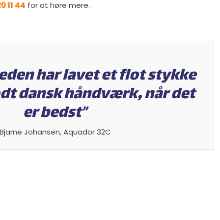
0 11 44
for at høre mere.​
den har lavet et flot stykke
odt dansk håndværk, når det
er bedst”​
​Bjarne Johansen, Aquador 32C​