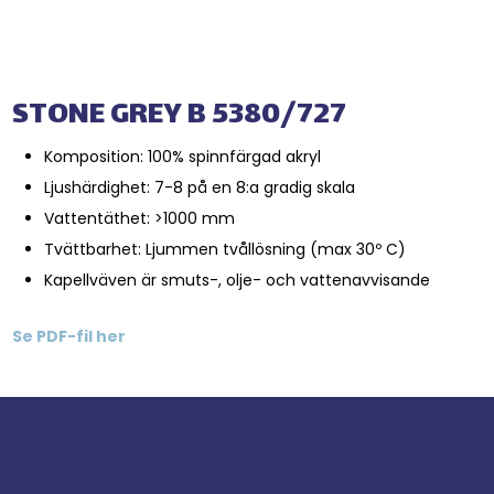
STONE GREY B 5380/727
Komposition: 100% spinnfärgad akryl
Ljushärdighet: 7-8 på en 8:a gradig skala
Vattentäthet: >1000 mm
Tvättbarhet: Ljummen tvållösning (max 30º C)
Kapellväven är smuts-, olje- och vattenavvisande
Se PDF-fil her​