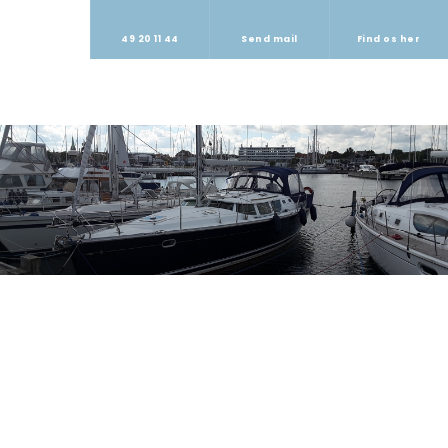
49 20 11 44
Send mail
Find os her