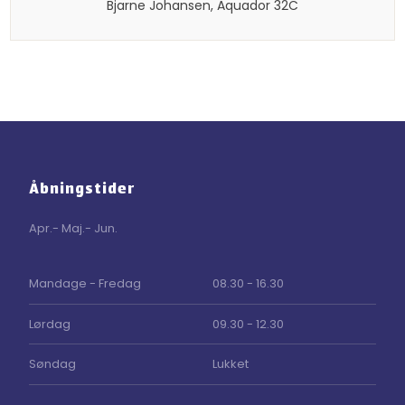
​Bjarne Johansen, Aquador 32C​
Åbningstider
Apr.- Maj.- Jun.
​Mandage - Fredag
08.30 - 16.30
Lørdag
09.30 - 12.30
Søndag
Lukket