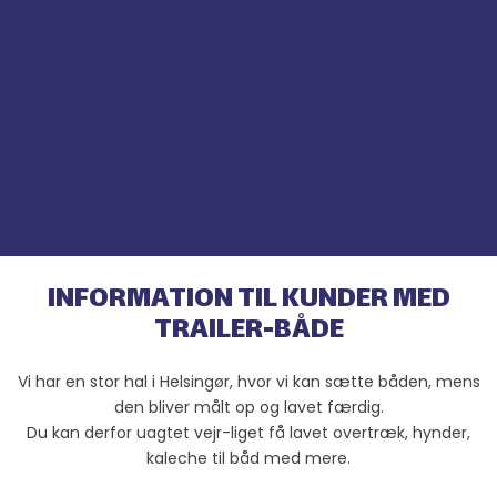
INFORMATI​
ON TIL KUNDER MED
TRAILER-BÅDE​
Vi har en stor hal i Helsingør, hvor vi kan sætte båden, mens
den bliver målt op og lavet færdig.
Du kan derfor uagtet vejr-liget få lavet overtræk, hynder,
kaleche til båd med mere.